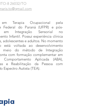
ITO-8 26032/TO
naris.to@gmail.com
 em Terapia Ocupacional pela
de Federal do Paraná (UFPR) e pós-
a em Integração Sensorial no
nto Infantil. Possui experiência clínica
s, adolescentes e adultos. No momento
o está voltada ao desenvolvimento
por meio do método de Integração
 Conta com formação complementar em
o Comportamento Aplicada (ABA),
ias e Reabilitação da Pessoa com
o Espectro Autista (TEA).
apia