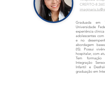
CREFITO-8 260
imaginaris.to@
​Graduada em T
Universidade Fed
experiência clínic
adolescentes com 
e no desempenh
abordagem basea
(IS). Possui vivê
hospitalar, com at
Tem formação
Integração Sens
Infantil e Desfra
graduação em Inte