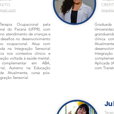
33/TO
CREFIT
gmail.com
imagin
erapia Ocupacional pela
Graduada
eral do Paraná (UFPR), com
Universid
a no atendimento de crianças e
granduanda
desafios no desenvolvimento
clínica co
o ocupacional. Atua com
Atualmen
da na Integração Sensorial
desenvolvi
ncia nos contextos clínico e
Integraç
uação voltada à saúde mental.
complemen
 complementar em ABA,
Aplicada (A
orial, Autismo na Educação
com Transto
lde. Atualmente, cursa pós-
gração Sensorial.
​J
Terap