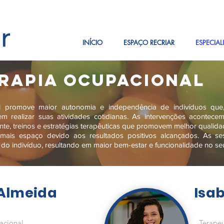
INÍCIO
ESPAÇO RECRIAR
ESPECIAL
RAPIA OCUPACIONAL
l promove maior autonomia e independência de indivíduos que,
em realizar suas atividades cotidianas. As intervenções acontece
iente, treinos e estratégias terapêuticas que promovem melhor qualida
ais espaço devido aos resultados positivos alcançados. As ses
o indivíduo, resultando em maior bem-estar e funcionalidade no seu
Almeida
Isab
acional
Terape