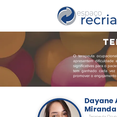
TE
O terapeuta ocupaciona
apresentem dificuldade 
significativas para o pac
tem ganhado cada vez m
promover o engajamento d
Dayane 
Miranda
Terapeuta Ocup