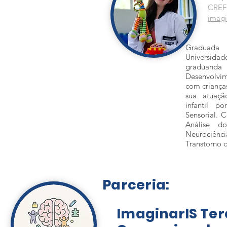
CREF
imagi
Graduada
Universida
graduand
Desenvolvime
com criança
sua atuaçã
infantil 
Sensorial.
Análise d
Neurociênc
Transtorno d
Parceria:
ImaginarIS Ter