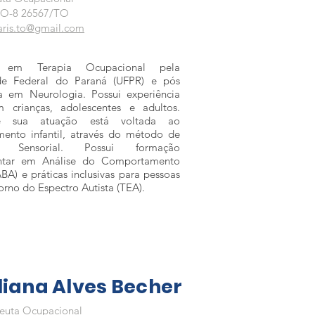
O-8 26567/TO
aris.to@gmail.com
 em Terapia Ocupacional pela
ade Federal do Paraná (UFPR) e pós
 em Neurologia. Possui experiência
m crianças, adolescentes e adultos.
te sua atuação está voltada ao
mento infantil, através do método de
ão Sensorial. Possui formação
tar em Análise do Comportamento
BA) e práticas inclusivas para pessoas
rno do Espectro Autista (TEA).
uliana Alves Becher
euta Ocupacional