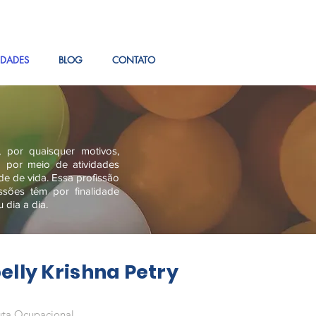
IDADES
BLOG
CONTATO
 por quaisquer motivos,
m por meio de atividades
de de vida. Essa profissão
sões têm por finalidade
 dia a dia.
elly Krishna Petry
uta Ocupacional